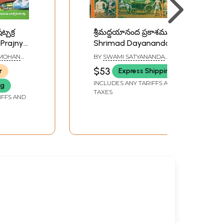
ట్చక్ర
శ్రీమద్దయానంద ప్రకాశము:
 Prajnya
Shrimad Dayananda
akra
Prakasham (Telugu)
NMOHAN
BY
SWAMI SATYANANDA
samu in
SARASWATI
$53
r
Express Shipping
INCLUDES ANY TARIFFS AND
ng
TAXES
IFFS AND