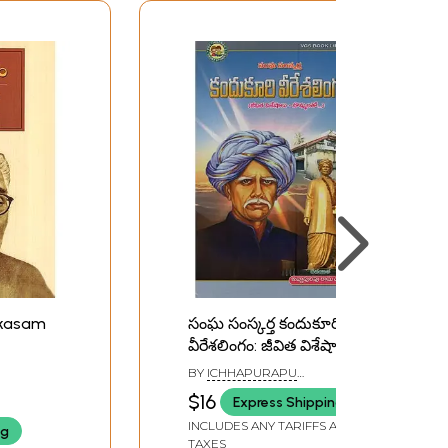
rakasam
సంఘ సంస్కర్త కందుకూరి
వీరేశలింగం: జీవిత విశేషాలు-
బొమ్మలతో- Kandukuri
BY
ICHHAPURAPU
Veereshalingam: Social
RAMACHANDRAM
$16
Express Shipping
Reformer: Life
INCLUDES ANY TARIFFS AND
ng
Highlights- with Figures
TAXES