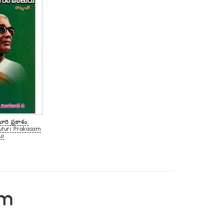
ూరి ప్రకాశం:
uturi Prakasam
u)
em