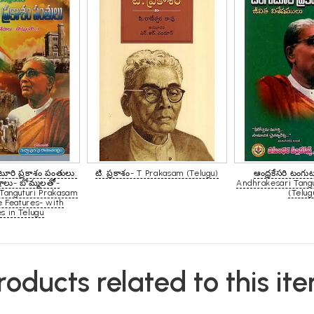
ుటూరి ప్రకాశం పంతులు:
టి. ప్రకాశం- T Prakasam (Telugu)
ఆంధ్రకేసరి టంగుట
షాలు- బొమ్మలతో-
Andhrakesari Tang
Tanguturi Prakasam
(Telug
fe Features- with
s in Telugu
roducts related to this it