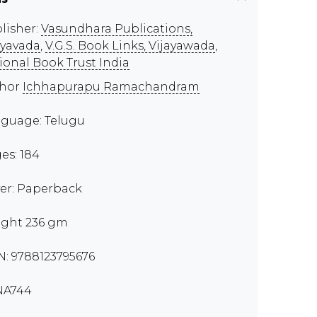
lisher:
Vasundhara Publications,
ayavada
,
V.G.S. Book Links, Vijayawada
,
ional Book Trust India
thor
Ichhapurapu Ramachandram
guage: Telugu
es: 184
er: Paperback
ght 236 gm
N: 9788123795676
NA744