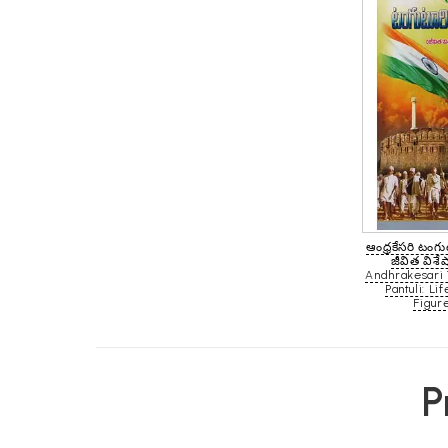
ఆంధ్రకేసరి టంగ
జీవిత విశే
Andhrakesari 
Pantuli: Li
Figure
P