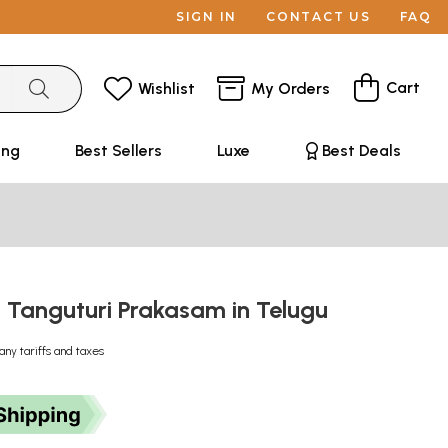
SIGN IN
CONTACT US
FAQ
Cart
Wishlist
My Orders
ing
Best Sellers
Luxe
Best Deals
n Tanguturi Prakasam in Telugu
any tariffs and taxes