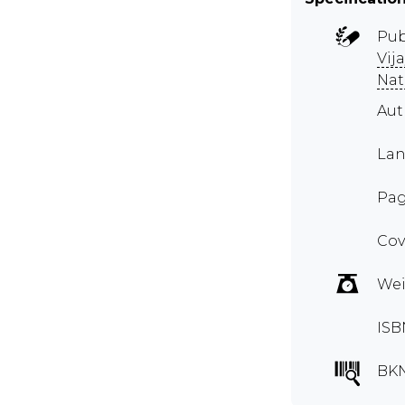
Pub
Vij
Nat
Au
Lan
Pag
Cov
Wei
ISB
BK