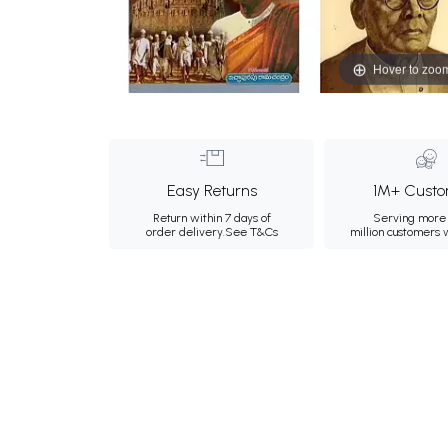
Hover to zoo
Easy Returns
1M+ Custo
Return within 7 days of
Serving more 
order delivery.
See T&Cs
million customers