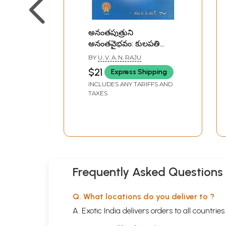
అనంతపుత్రుని
అనంతవైభవం: కులపతి
శ్రీమాన్ ఎక్కిరాల
BY
U. V. A. N. RAJU
కృష్ణమాచార్య జీవన
$21
Express Shipping
ప్రకాశము- Anantaputru's
INCLUDES ANY TARIFFS AND
Anantavaibhava:
TAXES
Kulapati Sriman Ekkirala
Krishnamacharya's
Jivana Prakasamu in
Telugu
Frequently Asked Questions
Q. What locations do you deliver to ?
A. Exotic India delivers orders to all countrie