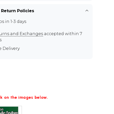
 Return Policies
ps in 1-3 days
urns and Exchanges
accepted within 7
s
e Delivery
ick on the images below.