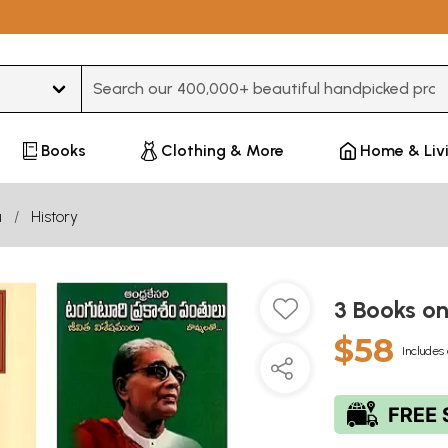
Type 3 or more characters for results.
Books
Clothing & More
Home & Liv
u
History
3 Books o
$58
Includes 