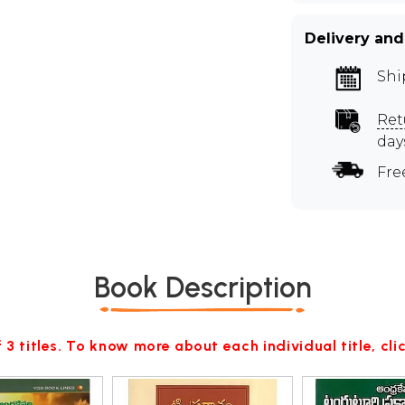
Delivery and
Shi
Ret
day
Fre
Book Description
 3 titles. To know more about each individual title, cl