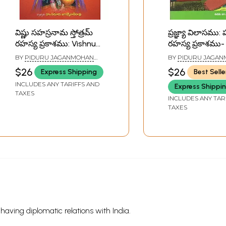
విష్ణు సహస్రనామ స్తోత్రమ్
ప్రజ్ఞ్యా విలాసము: ష
రహస్య ప్రకాశము: Vishnu
రహస్య ప్రకాశము-
Sahasranama Stotram
Vilasamu: Satc
BY
PIDURU JAGANMOHAN
BY
PIDURU JAGA
Rahasya Prakasamu in
Rahasya Praka
RAO
RAO
$26
$26
Express Shipping
Best Selle
Telugu
Telugu
INCLUDES ANY TARIFFS AND
Express Shippi
TAXES
INCLUDES ANY TAR
TAXES
s having diplomatic relations with India.