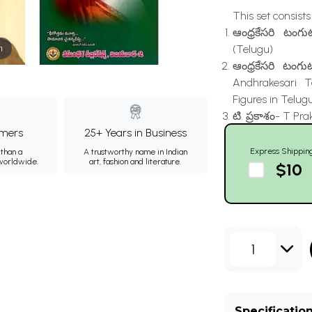
This set consists o
ఆంధ్రకేసరి టంగ
m
(Telugu)
ఆంధ్రకేసరి టంగ
Andhrakesari T
Figures in Telug
టి. ప్రకాశం- T P
mers
25+ Years in Business
Express Shippin
than a
A trustworthy name in Indian
 worldwide.
art, fashion and literature.
$10
1
Specificatio