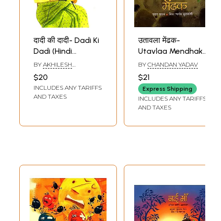
दादी की दादी- Dadi Ki
उतावला मेंढक-
Dadi (Hindi
Utavlaa Mendhak
Children Stories)
(Hindi Children
BY
AKHILESH
BY
CHANDAN YADAV
Stories)
SRIVASTAVA CHAMAN
$20
$21
INCLUDES ANY TARIFFS
Express Shipping
AND TAXES
INCLUDES ANY TARIFFS
AND TAXES