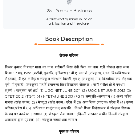
25+ Years in Business
A trustworthy name in Indian
art, fashion and literature.
Book Description
लेखक परिचय
विजय कुमार 'निश्चल' माता का नाम: श्रीमती विद्या देवी पिता का नाम: श्री गोपाल दास जन्म
शिक्षा : 9 मई, 1986 (पटौदी, गुडगाँव, हरियाणा) : बी.ए. आनर्स (संस्कृत), (म.द. विश्वविद्यालय
रोहतक), बी.एड. राष्ट्रिय संस्कृत संस्थान दिल्ली, एम.ए. (संस्कृत) म.द. विश्वविद्यालय रोहतक,
प्री. पी.एच.डी. (संस्कृत) महर्षि दयानन्द विश्वविद्यालय रोहतक। सभी परीक्षाओं में प्रथम
श्रेणी। पात्रता परीक्षाएँ: (1) UGC NET JUNE 2011 (2) UGC NET JUNE 2012 (3)
CTET 2012 (TGT) (4) HTET-JUNE 2013 (PGT) सम्प्रति-अध्यापन (1) अमर चरित
मानस (खंड काव्य) (2) मेघदूत (खंड काव्य) प्रेस में (3) अनामिका (नाटक) प्रेस में (4) कृष्ण
चरितम् प्रेस में (5) अभिज्ञान शाकुंतलम् सम्प्रति : दिल्ली शिक्षा निदेशालय में संस्कृत शिक्षक
के पद पर कार्यरत। सम्मान (1) संस्कृत सेवा सम्मान (दिल्ली सरकार अधीन दिल्ली संस्कृत
अकादमी द्वारा प्रदत्त) (2) संस्कृत समाराधक सम्मान.
पुस्तक परिचय