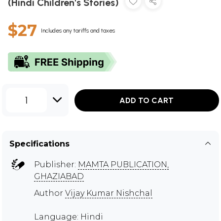
(Hindi Children's Stories)
$27
Includes any tariffs and taxes
1
ADD TO CART
Specifications
Publisher:
MAMTA PUBLICATION,
GHAZIABAD
Author
Vijay Kumar Nishchal
Language: Hindi