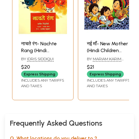
नाचते रंग- Nachte
नई माँ- New Mother
Rang (Hindi
(Hindi Children
Children Stories)
Stories)
BY
IDRIS SIDDIQUI
BY
MARIAM KARIM
AHLAWAT
$20
$21
Express Shipping
Express Shipping
INCLUDES ANY TARIFFS
INCLUDES ANY TARIFFS
AND TAXES
AND TAXES
Frequently Asked Questions
Q. What locations do you deliver to ?