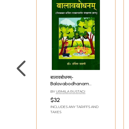
बालावबोधनम्-
Balavabodhanam
(Interesting Story
BY
URMILA RUSTAGI
Poetry Natak
$32
Madhyamen)
INCLUDES ANY TARIFFS AND
TAXES