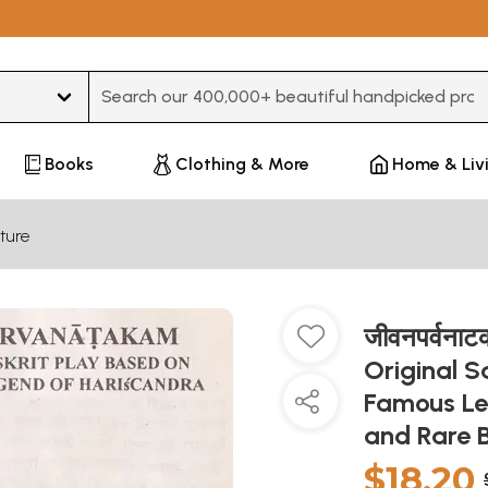
Type 3 or more characters for results.
Books
Clothing & More
Home & Liv
ture
जीवनपर्वना
Original S
Famous Le
and Rare 
$18.20