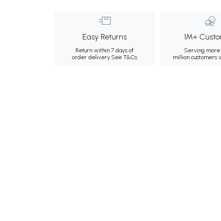
Easy Returns
1M+ Custo
Return within 7 days of
Serving more 
order delivery.
See T&Cs
million customers