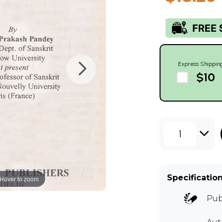
Express Shippin
$10
1
Specificatio
Hover to zoom
Pub