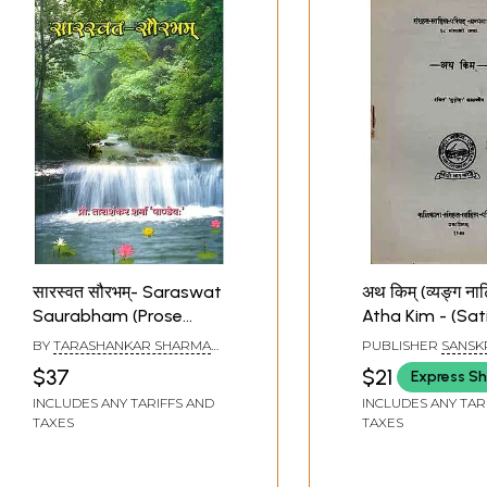
सारस्वत सौरभम्- Saraswat
अथ किम् (व्यङ्ग नाट
Saurabham (Prose
Atha Kim - (Sat
Verse Drama
Drama) An Old
BY
TARASHANKAR SHARMA
PUBLISHER
SANSK
Compilation)
Rare Book
PANDEY
SAHITYA PARISHAT
$37
$21
Express Sh
INCLUDES ANY TARIFFS AND
INCLUDES ANY TAR
TAXES
TAXES