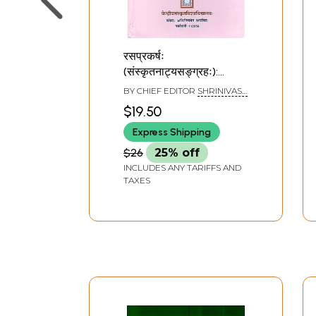
रसप्रकर्षः
(संस्कृतनाट्यसङ्ग्रहः):
Rasaprakarsha
BY CHIEF EDITOR
SHRINIVASA
(Sanskrit Drama
VARAKHEDI
$19.50
Collection)
Express Shipping
$26
25% off
INCLUDES ANY TARIFFS AND
TAXES