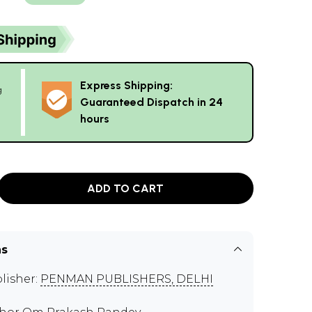
Express Shipping:
g
Guaranteed Dispatch in 24
hours
ADD TO CART
ns
lisher:
PENMAN PUBLISHERS, DELHI