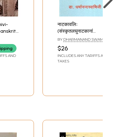
hivi-
नाटकावलिः
anskrit
(संस्कृतलघुनाटकानां
 V By B.
समाहारः)- Natakavali
BY
DHARMANAND SWAMIJI
Old And
(Sanskrit Short Drama
$26
ipping
Collection)
IFFS AND
INCLUDES ANY TARIFFS AND
TAXES