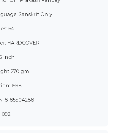
thor
Om Prakash Pandey
guage: Sanskrit Only
es: 64
er: HARDCOVER
.5 inch
ght 270 gm
tion: 1998
N: 8185504288
H092