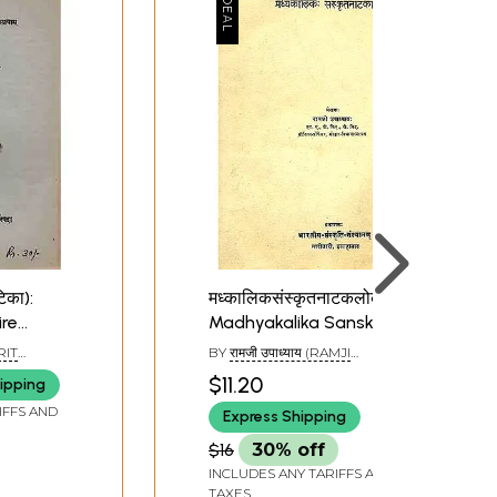
िका):
मध्कालिकसंस्कृतनाटकलोक:
ire
Madhyakalika Sanskrit
 and
Natakaloka
RIT
BY
रामजी उपाध्याय (RAMJI
UPADHYAYA)
$11.20
ipping
IFFS AND
Express Shipping
$16
30% off
INCLUDES ANY TARIFFS AND
TAXES