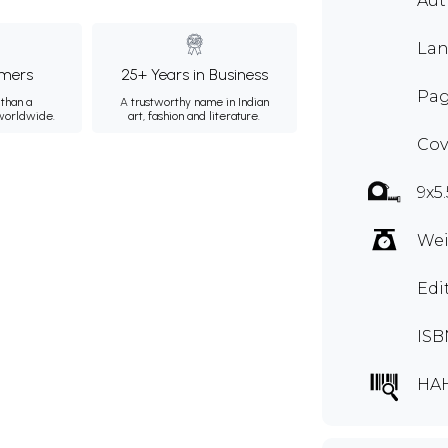
Au
Lan
mers
25+ Years in Business
Pag
than a
A trustworthy name in Indian
 worldwide.
art, fashion and literature.
Cov
9x5
Wei
Edi
ISB
HA