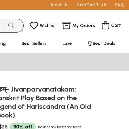
SIGN IN
CONTACT US
FAQ
Cart
Wishlist
My Orders
ing
Best Sellers
Luxe
Best Deals
टकम्- Jivanparvanatakam:
anskrit Play Based on the
gend of Hariscandra (An Old
Book)
$26
30% off
Includes any tariffs and taxes