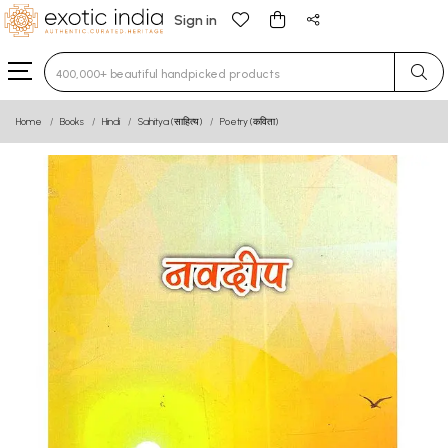
Sign in
Type 3 or more characters for results.
Home
Books
Hindi
Sahitya (साहित्य)
Poetry (कविता)