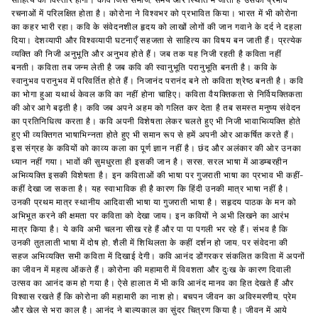
साहित्य का विस्तार होगा। कवि जिस समाज, समय और स्थिति में जीता है उसका प्रभाव
रचनाओं में परिलक्षित होता है। कोरोना ने विश्वभर को प्रभावित किया। भारत में भी कोरोना
का कहर भारी रहा। कवि के संवेदनशील हृदय को लाखों लोगों की जान गवाने के दर्द ने दहला
दिया। देशव्यापी और विश्वव्यापी घटनाएँ सहजता से साहित्य का विषय बन जाती हैं। प्रत्येक
व्यक्ति की निजी अनुभूति और अनुभव होते हैं। जब तक यह निजी रहती है कविता नहीं
बनती। कविता तब जन्म लेती है जब कवि की स्वानुभूति परानुभूति बनती है। कवि के
स्वानुभव परानुभव में परिवर्तित होते हैं। निजानंद परानंद बने तो कविता श्रेष्ठ बनती है। कवि
का भोगा हुआ यथार्थ केवल कवि का नहीं होना चाहिए। कविता वैयक्तिकता से निर्वियक्तिकता
की ओर आगे बढ़ती है। कवि जब अपने अहम को गलित कर देता है तब समस्त मनुष्य संवेदन
का प्रतिनिधित्व करता है। कवि अपनी विशेषता लेकर चलते हुए भी निजी भावाभिव्यक्ति होते
हुए भी व्यक्तिगत भाषाभिन्नता होते हुए भी समान रूप से हमें अपनी ओर आकर्षित करते हैं।
इस संग्रह के कवियों को काव्य कला का पूर्ण ज्ञान नहीं है। छंद और अलंकार की ओर उनका
ध्यान नहीं गया। भावों की सुमधुरता ही इसकी जान है। सरस, सरल भाषा में आडम्बरहीन
अभिव्यक्ति इसकी विशेषता है। इन कविताओं की भाषा पर गुजराती भाषा का प्रभाव भी कहीं-
कहीं देखा जा सकता है। यह स्वाभाविक ही है कारण कि हिंदी उनकी मात्र भाषा नहीं है।
उनकी प्रथम मात्र स्थानीय आदिवासी भाषा या गुजराती भाषा है। सहृदय पाठक के मन को
अभिभूत करने की क्षमता पर कविता को देखा जाय। इन कवियों ने अभी लिखने का आरंभ
मात्र किया है। ये कवि अभी चलना सीख रहे हैं और पा पा पगली भर रहे हैं। संभव है कि
उनकी तुतलाती भाषा में दोष हो, शैली में शिथिलता के कहीं दर्शन हो जाय, पर संवेदना की
सहज अभिव्यक्ति सभी कविता में दिखाई देगी। कवि आनंद डोंगरकर संकलित कविता में अपनों
का जीवन में महत्व ऑकते हैं। कोरोना की महामारी में विवशता और दुःख के कारण दिवाली
उत्सव का आनंद कम हो गया है। ऐसे हालात में भी कवि आनंद मानव का हित देखते हैं और
विश्वास रखते हैं कि कोरोना की महामारी का नाश हो। बचपन जीवन का अविस्मरणीय, प्रेम
और खेल से भरा काल है। आनंद ने बाल्यकाल का सुंदर चित्रण किया है। जीवन में आये