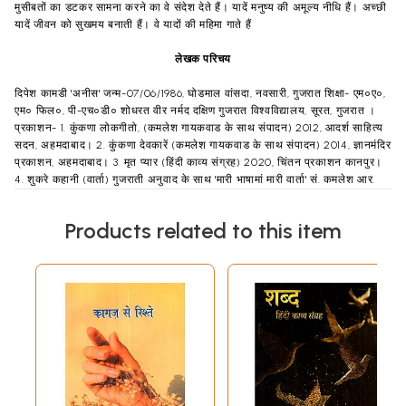
मुसीबतों का डटकर सामना करने का वे संदेश देते हैं। यादें मनुष्य की अमूल्य नीधि हैं। अच्छी
यादें जीवन को सुखमय बनाती हैं। वे यादों की महिमा गाते हैं
लेखक परिचय
दिपेश कामडी 'अनीस' जन्म-07/06/1986, घोडमाल वांसदा, नवसारी, गुजरात शिक्षा- एम०ए०,
एम० फिल०, पी-एच०डी० शोधरत वीर नर्मद दक्षिण गुजरात विश्वविद्यालय, सूरत, गुजरात ।
प्रकाशन- 1. कुंकणा लोकगीतो, (कमलेश गायकवाड के साथ संपादन) 2012, आदर्श साहित्य
सदन, अहमदाबाद। 2. कुंकणा देवकारें (कमलेश गायकवाड के साथ संपादन) 2014, ज्ञानमंदिर
प्रकाशन, अहमदाबाद। 3. मृत प्यार (हिंदी काव्य संग्रह) 2020, चिंतन प्रकाशन कानपुर।
4. शुकरे कहानी (वार्ता) गुजराती अनुवाद के साथ 'मारी भाषामां मारी वार्ता' सं. कमलेश आर.
गायकवाड, रोशन पी चौधरी, प्रितेश सी, चौधरी और महेंद्र पटेल पुस्तक में प्रकाशित। 5.
'जयद्रथ वध में मानवीयता' लेख, 'जयद्रथ-वध एक समीक्षात्मक अध्ययन' सं. डॉ. जितेन जे.
Products related to this item
परमार पुस्तक में प्रकाशित। 6. 'मोहन राकेश का व्यक्तित्व और कृतित्व' लेख पाँच पर्देः
समीक्षात्मक अध्ययन', सं. डॉ. जितेन जे. परमार डॉ. मेरगसिंह यादव पुस्तक में प्रकाशित। *
रीति, वही, शब्दसर, आदिलोक और विद्यावार्ता पत्रिका में संपादित गीतों, लेख और कविता
प्रकाशित । सम्प्रति- प्राध्यापक हिंदी, सरकारी आर्ट्स एण्ड कॉमर्स कालेज, भीलाड,