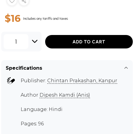
$16
Includes any tariffs and taxes
1
ADD TO CART
Specifications
Publisher:
Chintan Prakashan, Kanpur
Author
Dipesh Kamdi (Anis)
Language: Hindi
Pages: 96