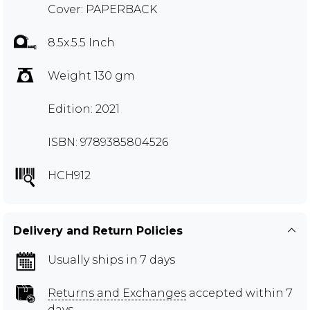
Cover: PAPERBACK
8.5x.5.5 Inch
Weight 130 gm
Edition: 2021
ISBN: 9789385804526
HCH912
Delivery and Return Policies
Usually ships in 7 days
Returns and Exchanges
accepted within 7
days