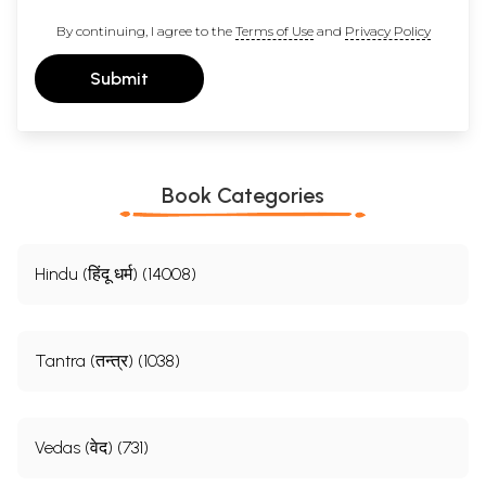
By continuing, I agree to the
Terms of Use
and
Privacy Policy
Submit
Book Categories
Hindu (हिंदू धर्म) (14008)
Tantra (तन्त्र) (1038)
Vedas (वेद) (731)