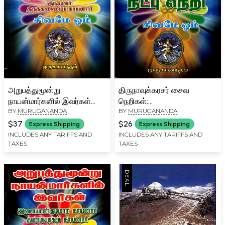
அறுபத்துமூன்று
திருநாவுக்கரசர் சைவ
நாயன்மார்களில் இவர்கள்
நெறிகள்:
BY
MURUGANANDA
BY
MURUGANANDA
காரைக்கால் அம்மையார்:
Thirunavukkarasar's Saiva
Arupattumunru
Principles (Tamil)
$37
$26
Express Shipping
Express Shipping
Nayanmrkalil Ivarkal
INCLUDES ANY TARIFFS AND
INCLUDES ANY TARIFFS AND
TAXES
TAXES
Karaikkal Ammaiyar
(Tamil)