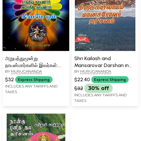
அறுபத்துமூன்று
Shri Kailash and
நாயன்மார்களில் இவர்கள்:
Mansarovar Darshan in
BY
MURUGANANDA
BY
MURUGANANDA
The Sixty-Three
Tamil
Nayanmars (Tamil)
$32
$22.40
Express Shipping
Express Shipping
INCLUDES ANY TARIFFS AND
$32
30% off
TAXES
INCLUDES ANY TARIFFS AND
TAXES