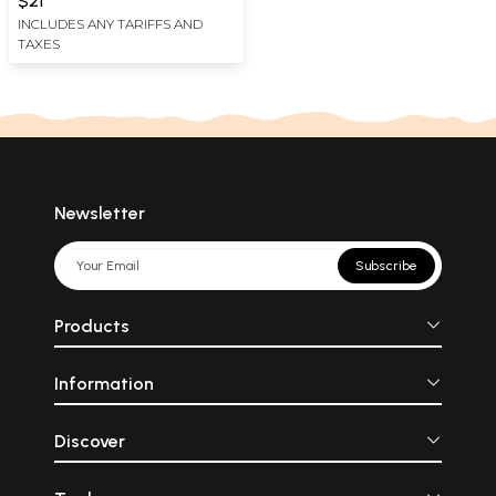
$21
Sothida Kavyam 12000-
INCLUDES ANY TARIFFS AND
TAXES
Putra Bhavakam (Tamil)-
An Old and Rare Book
Newsletter
Subscribe
Products
Information
Discover