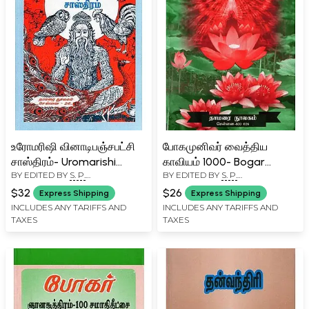
உரோமரிஷி வினாடிபஞ்சபட்சி
போகமுனிவர் வைத்திய
சாஸ்திரம்- Uromarishi
காவியம் 1000- Bogar
BY EDITED BY
S. P.
BY EDITED BY
S. P.
Vinatapanjapatsi Shastra
Munivar Vaithiya Kavyam-
RAMACHANDRAN
RAMACHANDRAN
(Tamil)
1000 (Tamil)
$32
$26
Express Shipping
Express Shipping
INCLUDES ANY TARIFFS AND
INCLUDES ANY TARIFFS AND
TAXES
TAXES