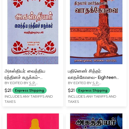
அகஸ்தியர்: வைத்திய
பதினெண் சித்தர்:
ரத்தினச் சுருக்கம்-
வாதக்கோவை- Eighteen
BY EDITED BY
S. P.
BY EDITED BY
S. P.
Agasthiyar: Summary of
Siddhas: Arguments
RAMACHANDRAN
RAMACHANDRAN
Medicinal Gems with
(Tamil)
$21
$21
Express Shipping
Express Shipping
Commentary (Tamil)
INCLUDES ANY TARIFFS AND
INCLUDES ANY TARIFFS AND
TAXES
TAXES