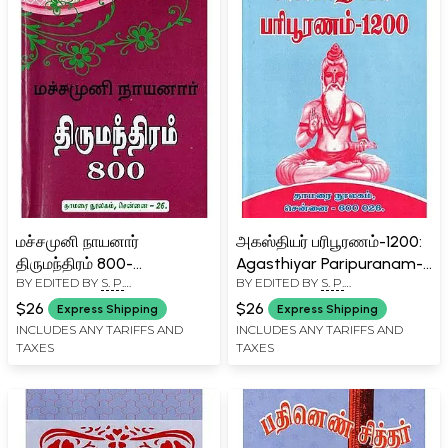
மச்சமுனி நாயனார்
அகஸ்தியர் பரிபூரணம்-1200:
திருமந்திரம் 800-
Agasthiyar Paripuranam-
BY EDITED BY
S. P.
BY EDITED BY
S. P.
Machamuni Nayanar
1200 (Tamil)
RAMACHANDRAN
RAMACHANDRAN
Thirumanthiram 800
$26
$26
Express Shipping
Express Shipping
(Tamil)
INCLUDES ANY TARIFFS AND
INCLUDES ANY TARIFFS AND
TAXES
TAXES