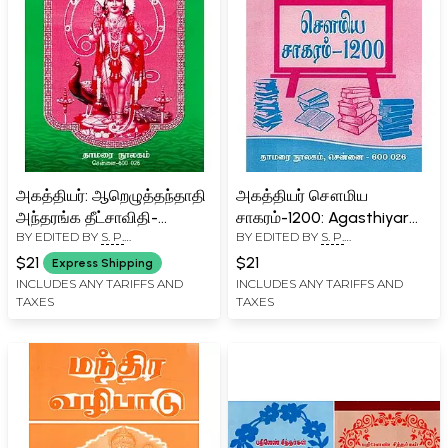
அகத்தியர்: ஆறெழுத்தந்தாதி
அகத்தியர் சௌமிய
அந்தரங்க தீட்சாவிதி-
சாகரம்-1200: Agasthiyar
BY EDITED BY
S. P.
BY EDITED BY
S. P.
Agasthiyar:
Soumya Sagaram-1200
RAMACHANDRAN
RAMACHANDRAN
Aareklatandathi
(Tamil)
$21
$21
Express Shipping
Antaranga Ditsavithi
INCLUDES ANY TARIFFS AND
INCLUDES ANY TARIFFS AND
TAXES
TAXES
(Tamil)