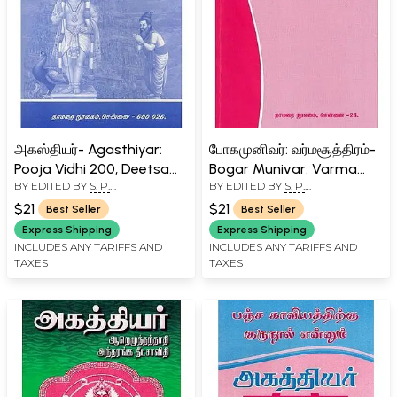
அகஸ்தியர்- Agasthiyar:
போகமுனிவர்: வர்மசூத்திரம்-
Pooja Vidhi 200, Deetsa
Bogar Munivar: Varma
BY EDITED BY
S. P.
BY EDITED BY
S. P.
Vidhi 200 Etc. Texts
Sutra (Source and Text in
RAMACHANDRAN
RAMACHANDRAN
(Tamil)
Tamil)
$21
$21
Best Seller
Best Seller
Express Shipping
Express Shipping
INCLUDES ANY TARIFFS AND
INCLUDES ANY TARIFFS AND
TAXES
TAXES