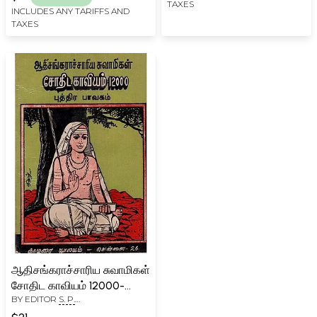
TAXES
Yoga Bhavakam (Tamil)
INCLUDES ANY TARIFFS AND
TAXES
ஆதிசங்கராச்சாரிய சுவாமிகள்
சோதிட காவியம் 12000-
BY EDITOR
S. P.
புத்திர பாவகம்:
RAMACHANDRAN
Adisankaracharya Swami