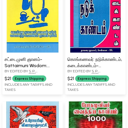
சட்டைமுனி ஞானம்-
கொங்கணவர்: நடுக்காண்டம்,
Sattaimuni Wisdom:
கடைக்காண்டம்-
BY EDITED BY
S. P.
BY EDITED BY
S. P.
Munjnanam 100 Binjanam
Konganavar:
RAMACHANDRAN
RAMACHANDRAN
100 (Tamil)
Nadukkandam,
$21
$21
Express Shipping
Express Shipping
Kadaikandam (Tamil)
INCLUDES ANY TARIFFS AND
INCLUDES ANY TARIFFS AND
TAXES
TAXES