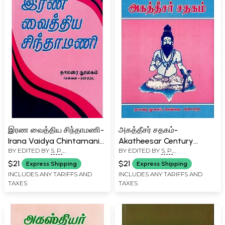
இரண வைத்திய சிந்தாமணி-
அகத்தீசர் சதகம்-
Irana Vaidya Chintamani
Akatheesar Century
BY EDITED BY
S. P.
BY EDITED BY
S. P.
(Tamil)
(Tamil)
RAMACHANDRAN
RAMACHANDRAN
$21
$21
Express Shipping
Express Shipping
INCLUDES ANY TARIFFS AND
INCLUDES ANY TARIFFS AND
TAXES
TAXES