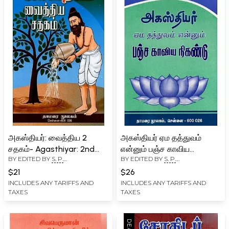
அகஸ்தியர்: வைத்திய 2
அகஸ்தியர் ஏம தத்துவம்
சதகம்- Agasthiyar: 2nd
என்னும் பஞ்ச காவிய
BY EDITED BY
S. P.
BY EDITED BY
S. P.
Century of Medicine
நிகண்டு- Pancha Kavya
RAMACHANDRAN
RAMACHANDRAN
(Tamil)
Nikandu is Agasthiyar's
$21
$26
Ema Tattva (Tamil)
INCLUDES ANY TARIFFS AND
INCLUDES ANY TARIFFS AND
TAXES
TAXES