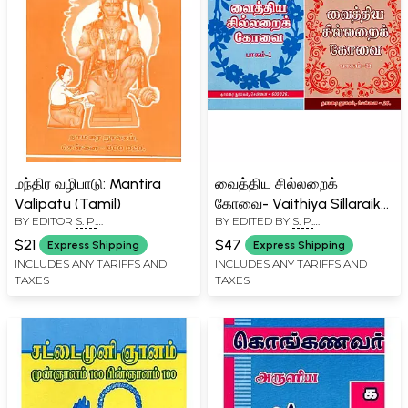
மந்திர வழிபாடு: Mantira
வைத்திய சில்லறைக்
Valipatu (Tamil)
கோவை- Vaithiya Sillaraik
BY EDITOR
S. P.
BY EDITED BY
S. P.
Kovai: Eighteen Siddhas
RAMACHANDRAN
RAMACHANDRAN
(Set of 2 Volumes in
$21
$47
Express Shipping
Express Shipping
Tamil)
INCLUDES ANY TARIFFS AND
INCLUDES ANY TARIFFS AND
TAXES
TAXES