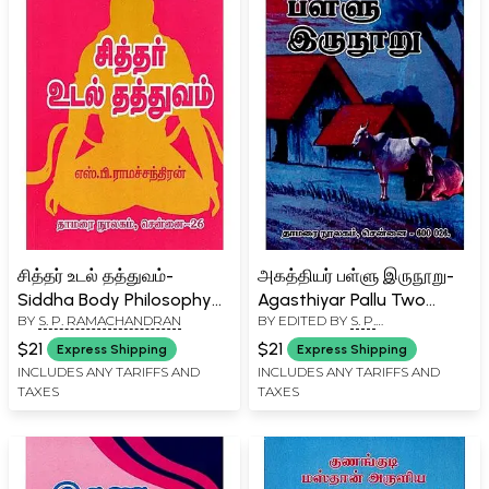
சித்தர் உடல் தத்துவம்-
அகத்தியர் பள்ளு இருநூறு-
Siddha Body Philosophy
Agasthiyar Pallu Two
BY
S. P. RAMACHANDRAN
BY EDITED BY
S. P.
(Tamil)
Hundred (Tamil)
RAMACHANDRAN
$21
$21
Express Shipping
Express Shipping
INCLUDES ANY TARIFFS AND
INCLUDES ANY TARIFFS AND
TAXES
TAXES