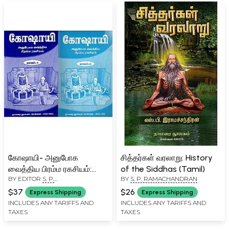
கோஷாயி- அனுபோக
சித்தர்கள் வரலாறு: History
வைத்திய பிரம்ம ரகசியம்:
of the Siddhas (Tamil)
BY EDITOR
S. P.
BY
S. P. RAMACHANDRAN
Goshayi Anuboga
RAMACHANDRAN
Vaithiya Bramma
$37
$26
Express Shipping
Express Shipping
Ragasiyam- in Tamil (Set
INCLUDES ANY TARIFFS AND
INCLUDES ANY TARIFFS AND
TAXES
TAXES
of 2 Volumes)