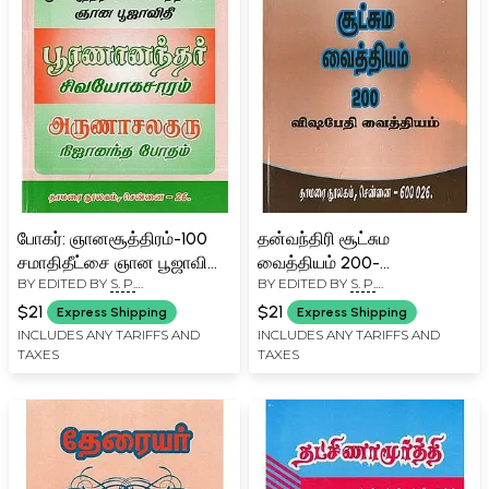
போகர்: ஞானசூத்திரம்-100
தன்வந்திரி சூட்சும
சமாதிதீட்சை ஞான பூஜாவிதி-
வைத்தியம் 200-
BY EDITED BY
S. P.
BY EDITED BY
S. P.
Bogar: Gnana Sutra-100
Dhanvantri Sutsuma
RAMACHANDRAN
RAMACHANDRAN
Samadhideetha Gnana
Remedy 200 (Poisoning
$21
$21
Express Shipping
Express Shipping
Pooja Vidhi (Tamil)
Remedy in Tamil)
INCLUDES ANY TARIFFS AND
INCLUDES ANY TARIFFS AND
TAXES
TAXES