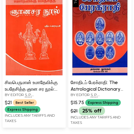
சிவபெருமான் உமாதேவிக்கு
சோதிடப் பேரக்ராதி: The
உபதேசித்த ஞான சர நூல்:
Astrological Dictionary
BY EDITOR
S. P.
BY EDITOR
S. P.
Gnana Sara Book
(Tamil)
RAMACHANDRAN
RAMACHANDRAN
Preached by Lord Shiva to
$21
$15.75
Best Seller
Express Shipping
Umadevi (Tamil)
Express Shipping
$21
25% off
INCLUDES ANY TARIFFS AND
INCLUDES ANY TARIFFS AND
TAXES
TAXES