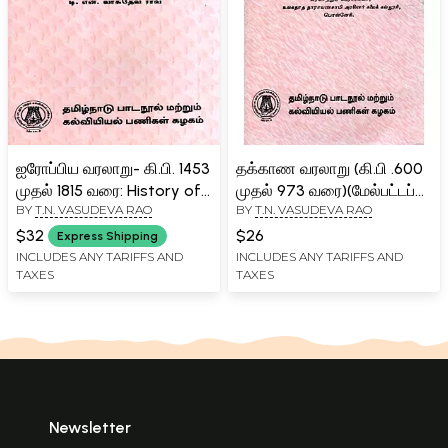
ஐரோப்பிய வரலாறு- கி.பி. 1453
தக்காண வரலாறு (கி.பி .600
முதல் 1815 வரை: History of
முதல் 973 வரை)(மேல்பட்டப்
BY
T.N. VASUDEVA RAO
BY
T.N. VASUDEVA RAO
Europe from 1453-1815 A.D.
படிப்பிற்குரியது): History of
(Tamil)
Deccan (AD 600 to 973)
$32
$26
Express Shipping
(For Advanced Study)
INCLUDES ANY TARIFFS AND
INCLUDES ANY TARIFFS AND
TAXES
TAXES
Tamil
Newsletter