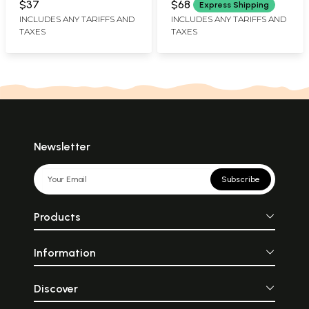
Figures of Speech and
$37
$68
Express Shipping
Translation)
INCLUDES ANY TARIFFS AND
INCLUDES ANY TARIFFS AND
TAXES
TAXES
Newsletter
Subscribe
Products
Information
Discover