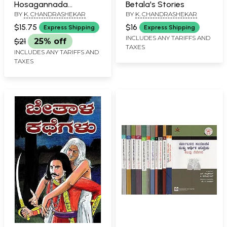
Hosagannada
Betala's Stories
BY
K. CHANDRASHEKAR
BY
K. CHANDRASHEKAR
Vyakarana Kaipidi in
Kannada
$15.75
$16
Express Shipping
Express Shipping
INCLUDES ANY TARIFFS AND
$21
25% off
TAXES
INCLUDES ANY TARIFFS AND
TAXES