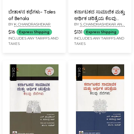
ಬೇತಾಳನ ಕಥೆಗಳು- Tales
ಕರ್ನಾಟಕದ ಸಾಮಾಜಿಕ ಮತ್ತು
of Betala
ಆರ್ಥಿಕ ಚರಿತ್ರೆಯ ಕೆಲವು
BY
K. CHANDRASHEKAR
BY
S. CHANDRASHEKAR AND
ನೆಲೆಗಳು- Karnatakadha
B. SURENDRA RAO
Samajika Mathu
$16
$131
Express Shipping
Express Shipping
Arthika Charithreya
INCLUDES ANY TARIFFS AND
INCLUDES ANY TARIFFS AND
TAXES
TAXES
Kelavu Nelegalu in
Kannada (Set of 12
Volumes)