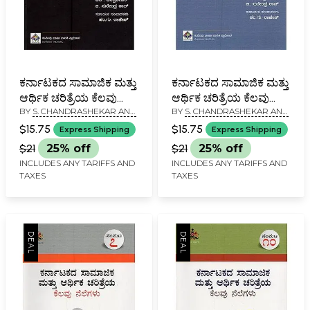
ಕರ್ನಾಟಕದ ಸಾಮಾಜಿಕ ಮತ್ತು
ಕರ್ನಾಟಕದ ಸಾಮಾಜಿಕ ಮತ್ತು
ಆರ್ಥಿಕ ಚರಿತ್ರೆಯ ಕೆಲವು
ಆರ್ಥಿಕ ಚರಿತ್ರೆಯ ಕೆಲವು
BY
S. CHANDRASHEKAR AND
BY
S. CHANDRASHEKAR AND
ನೆಲೆಗಳು- Karnatakadha
ನೆಲೆಗಳು- Karnatakadha
B. SURENDRA RAO
B. SURENDRA RAO
Samajika Mathu
Samajika Mathu
$15.75
$15.75
Express Shipping
Express Shipping
Arthika Charithreya
Arthika Charithreya
$21
25% off
$21
25% off
Kelavu Nelegalu:
Kelavu Nelegalu:
INCLUDES ANY TARIFFS AND
INCLUDES ANY TARIFFS AND
Volume-4 in Kannada
Volume-6 in Kannada
TAXES
TAXES