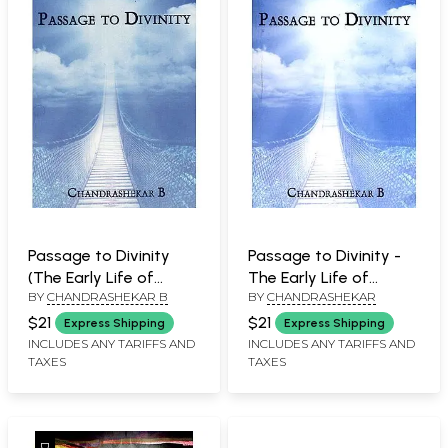
Passage to Divinity
Passage to Divinity -
(The Early Life of
The Early Life of
BY
CHANDRASHEKAR B
BY
CHANDRASHEKAR
Swami Ramdas)
Swami Ramdas (An
Old and Rare Book)
$21
$21
Express Shipping
Express Shipping
INCLUDES ANY TARIFFS AND
INCLUDES ANY TARIFFS AND
TAXES
TAXES