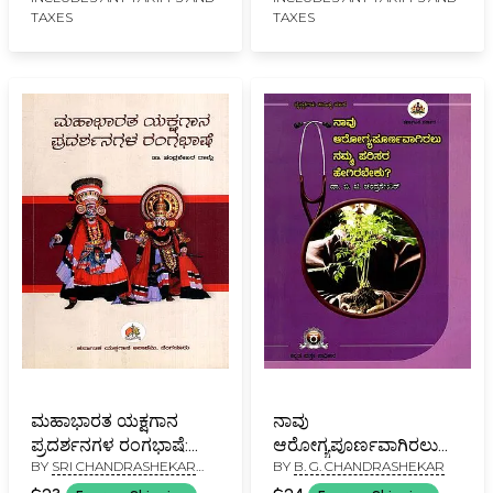
TAXES
TAXES
ಮಹಾಭಾರತ ಯಕ್ಷಗಾನ
ನಾವು
ಪ್ರದರ್ಶನಗಳ ರಂಗಭಾಷೆ:
ಆರೋಗ್ಯಪೂರ್ಣವಾಗಿರಲು
BY
SRI CHANDRASHEKAR
BY
B. G. CHANDRASHEKAR
Yakshagana
ನಮ್ಮ ಪರಿಸರ ಹೇಗಿರಬೇಕು?-
DHAMLI