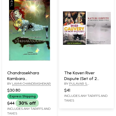
Chandrasekhara
The Kaveri River
Kambara
Dispute (Set of 2
BY
LAXMI CHANDRASHEKAR
BY
PULAVAR S.
Shikharasoorya (A
Books)
CHANDRASEKARAN
Novel)
$30.80
$41
INCLUDES ANY TARIFFS AND
Express Shipping
TAXES
$44
30% off
INCLUDES ANY TARIFFS AND
TAXES