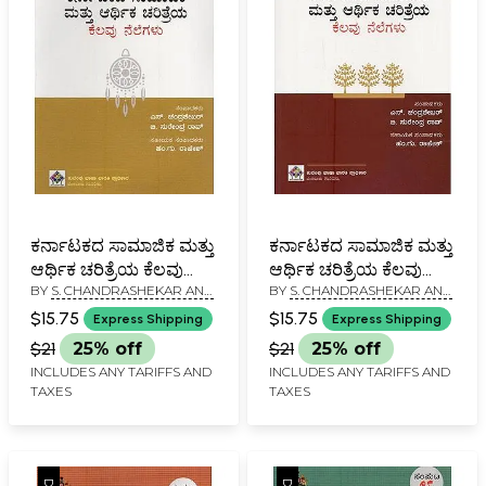
ಕರ್ನಾಟಕದ ಸಾಮಾಜಿಕ ಮತ್ತು
ಕರ್ನಾಟಕದ ಸಾಮಾಜಿಕ ಮತ್ತು
ಆರ್ಥಿಕ ಚರಿತ್ರೆಯ ಕೆಲವು
ಆರ್ಥಿಕ ಚರಿತ್ರೆಯ ಕೆಲವು
BY
S. CHANDRASHEKAR AND
BY
S. CHANDRASHEKAR AND
ನೆಲೆಗಳು- Karnatakadha
ನೆಲೆಗಳು- Karnatakadha
B. SURENDRA RAO
B. SURENDRA RAO
Samajika Mathu
Samajika Mathu
$15.75
$15.75
Express Shipping
Express Shipping
Arthika Charithreya
Arthika Charithreya
$21
25% off
$21
25% off
Kelavu Nelegalu:
Kelavu Nelegalu:
INCLUDES ANY TARIFFS AND
INCLUDES ANY TARIFFS AND
Volume-11 in Kannada
Volume-3 in Kannada
TAXES
TAXES