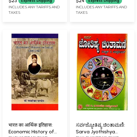
Mahabharatha
Navu
$23
$24
Express Shipping
Express Shipping
Rangabhashe
Arogyapurnavagiralu
INCLUDES ANY TARIFFS AND
INCLUDES ANY TARIFFS AND
TAXES
TAXES
(Kannada)
Namma Parisara
Hegirabeku? (Kannada)
भारत का आर्थिक इतिहास:
ಸರ್ವಜ್ಯೋತಿಷ್ಯ ಚಿಂತಾಮಣಿ:
Economic History of
Sarva Jyothishya