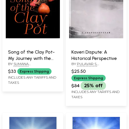
Song of the Clay Pot-
Kaveri Dispute: A
My Journey with the
Historical Perspective
BY
SUMANA
BY
PULAVAR S.
Ghatam
CHANDRASHEKAR
CHANDRASEKARAN
$33
$25.50
Express Shipping
INCLUDES ANY TARIFFS AND
Express Shipping
TAXES
$34
25% off
INCLUDES ANY TARIFFS AND
TAXES