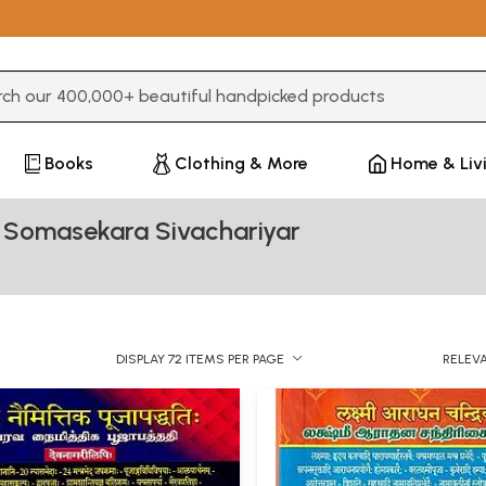
3 or more characters for results.
Books
Clothing & More
Home & Liv
a Somasekara Sivachariyar
DISPLAY 72 ITEMS PER PAGE
RELEV