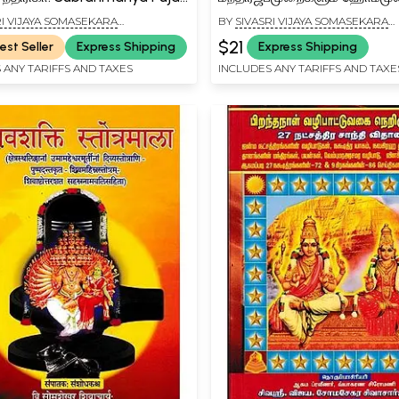
hachandrika
உள்ளது (प्रत्यङ्गिरा होम क्रम-जप
RI VIJAYA SOMASEKARA
BY
SIVASRI VIJAYA SOMASEKARA
पूजाक्रमोपेत): Pratyangira H
IYAR
SIVACHARIYAR
$21
est Seller
Express Shipping
Express Shipping
Krama-Japakrama Pujakr
 ANY TARIFFS AND TAXES
INCLUDES ANY TARIFFS AND TAXE