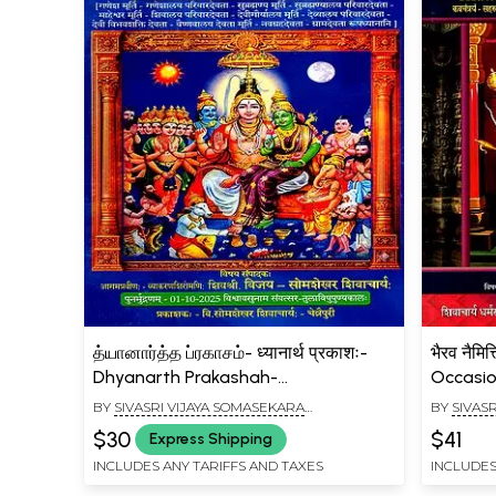
த்யானார்த்த ப்ரகாசம்- ध्यानार्थ प्रकाशः-
भैरव नैमि
Dhyanarth Prakashah-
Occasio
Shanmatalaya Murti Dhyanani- 300
BY
SIVASRI VIJAYA SOMASEKARA
BY
SIVAS
(Vol-1)
SIVACHARIYAR
SIVACHAR
$30
$41
Express Shipping
INCLUDES ANY TARIFFS AND TAXES
INCLUDES