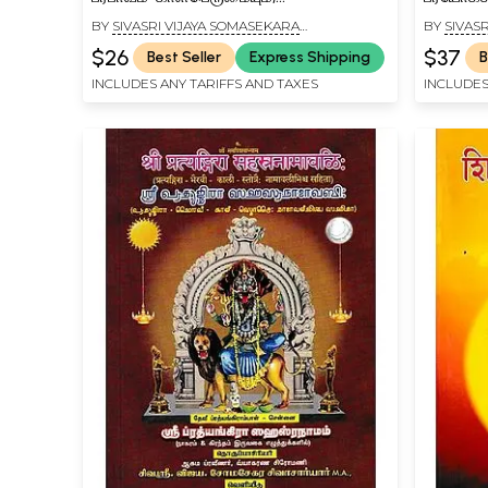
வழிபாட்டுமஹிமையும்: Kali Sri Guruvarul
Prabhac
BY
SIVASRI VIJAYA SOMASEKARA
BY
SIVAS
Suba Puja Prabhavam – Glory and
SIVACHARIYAR
SIVACHAR
$26
$37
Best Seller
Express Shipping
B
Worship of Kali (Tamil)
INCLUDES ANY TARIFFS AND TAXES
INCLUDES