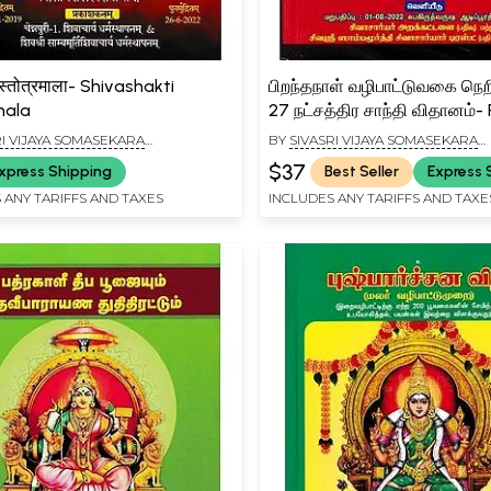
 स्तोत्रमाला- Shivashakti
பிறந்தநாள் வழிபாட்டுவகை நெ
mala
27 நட்சத்திர சாந்தி விதானம்-
Naal Vazhipattu Vagai
RI VIJAYA SOMASEKARA
BY
SIVASRI VIJAYA SOMASEKARA
Nerimuraikal,27 Natchathir
IYAR
SIVACHARIYAR
$37
xpress Shipping
Best Seller
Express 
Vithanam (Tamil)
 ANY TARIFFS AND TAXES
INCLUDES ANY TARIFFS AND TAXE