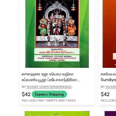
ஸுௗஹண உஜா உயொம வழிகா
சண்டீயா
சுப்ரமண்யபூஜா ப்ரயோகசந்திரிகா:
Sundiy
Suhana Uja Uyoma Pathaka
Urayoma
BY
SIVASRI VIJAYA SOMASEKARA
BY
SIVAS
Subramanya Pooja Prayogasandrika
SIVACHARIYAR
SIVACHAR
$42
$42
Express Shipping
(Tamil)
INCLUDES ANY TARIFFS AND TAXES
INCLUDES