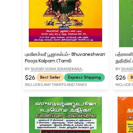
புவனேச்வரீ பூஜாகல்பம்- Bhuvaneshwari
பத்ரகாள
Pooja Kalpam (Tamil)
துதிதிரட
Poojaiy
BY
SIVASRI VIJAYA SOMASEKARA
BY
SIVAS
Thuthit
SIVACHARIYAR
SIVACHAR
$26
$26
Best Seller
Express Shipping
B
INCLUDES ANY TARIFFS AND TAXES
INCLUDES