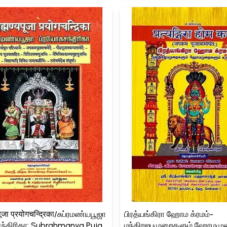
्यपूजा प्रयोगचन्द्रिका/சுப்ரமண்யபூஜா
பிரத்யங்கிரா ஹோம க்ரமம்-
ந்திரிகா: Subrahmanya Puja
மந்திரஜபமுறைகளும் ஹோமமு