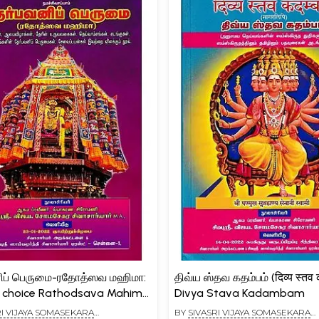
ிப் பெருமை-ரதோத்ஸவ மஹிமா:
திவ்ய ஸ்தவ கதம்பம் (दिव्य स्तव क
f choice Rathodsava Mahima
Divya Stava Kadambam
RI VIJAYA SOMASEKARA
BY
SIVASRI VIJAYA SOMASEKARA