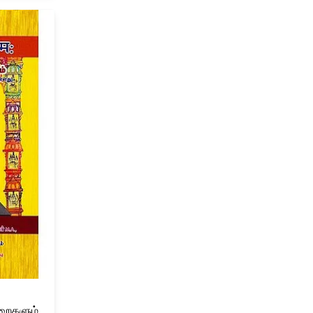
றைகளும்