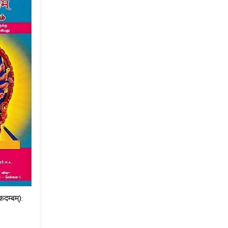
दम्बम्):