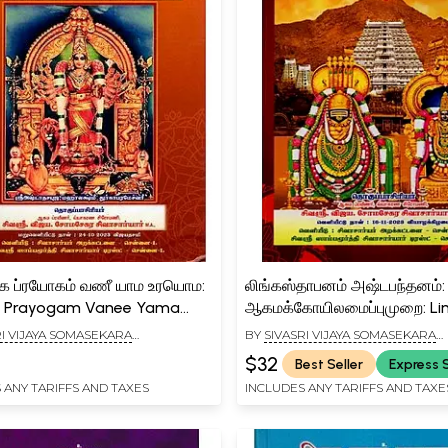
க ப்ரயோகம் வணீ யாம உரயொம:
லிங்கஸ்தாபனம் அஷ்டபந்தனம்:
a Prayogam Vanee Yama
ஆகமக்கோயிலமைப்புமுறை: Li
 (Tamil)
Panam Ashtabandanam:
RI VIJAYA SOMASEKARA
BY
SIVASRI VIJAYA SOMASEKARA
Agamakoilayssom: Vol-2 in
IYAR
SIVACHARIYAR
$32
Best Seller
Express 
 ANY TARIFFS AND TAXES
INCLUDES ANY TARIFFS AND TAXE