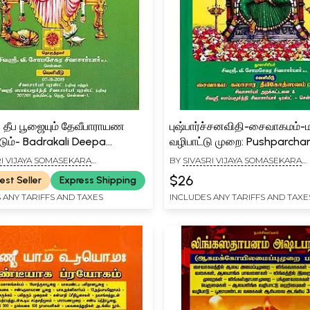
ி தீப பூஜையும் தேவீபாராயண
புஷ்பார்ச்சனவிதி-சைவாகமம்-ம
்டும்- Badrakali Deepa
வழிபாட்டு முறை: Pushparcha
um Deviparayana
Saivakam-Flower Worship (
RI VIJAYA SOMASEKARA
BY
SIVASRI VIJAYA SOMASEKARA
hirattum (Tamil)
IYAR
SIVACHARIYAR
$26
est Seller
Express Shipping
 ANY TARIFFS AND TAXES
INCLUDES ANY TARIFFS AND TAXE