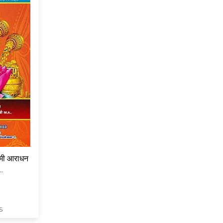
्मी आराधन
S