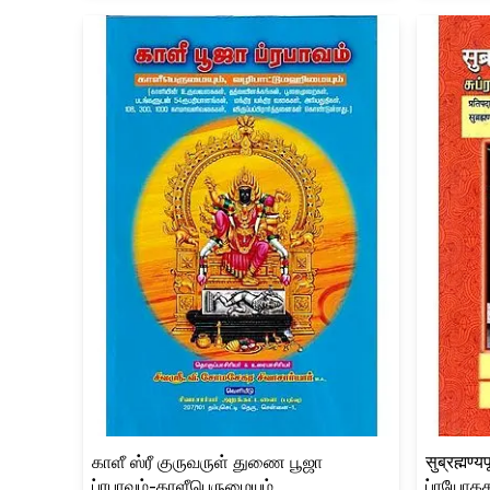
காளீ ஸ்ரீ குருவருள் துணை பூஜா
सुब्रह्मण
ப்ரபாவம்-காளீபெருமையும்,
ப்ரயோகச